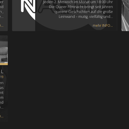
er
Jeden 2. Mittwoch im Monat um 18:00 Uhr
nd
Die Queer Filmnacht bringt seit Jahren
 ,
queere Geschichten auf die große
e…
Leinwand – mutig, vielfältig und…
..
mehr INFO...
EL
019
en
as
it
im
nd
e…
..