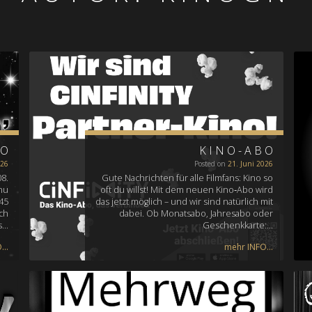
NO
KINO-ABO
026
Posted on
21. Juni 2026
08.
Gute Nachrichten für alle Filmfans: Kino so
anu
oft du willst! Mit dem neuen Kino‑Abo wird
:45
das jetzt möglich – und wir sind natürlich mit
ch
dabei. Ob Monatsabo, Jahresabo oder
s…
Geschenkkarte:…
..
mehr INFO...