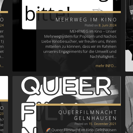
NO
MEHRWEG IM KINO
024
Posted on
8. Juni 2024
er
MEHRWEG im Kino – Unser
em
Mehrwegsystem für Popcorn und Nachos
1)
Liebe Kinobesucher, wir freuen uns, Ihnen
en
mitteilen zu können, dass wir im Rahmen
et
unseres Engagements für die Umwelt und
h…
Nachhaltigkeit…
..
mehr INFO...
NO
QUEERFILMNACHT
023
GELNHAUSEN
h?
Posted on
15. Dezember 2021
ie
ke
Queer Filmnacht im Kino Gelnhausen