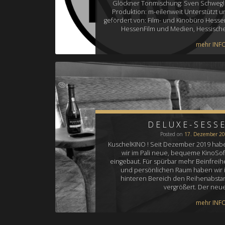
Glöckner Tonmischung: Sven Schwegl
Produktion: m-eilenweit Unterstützt u
gefördert von: Film- und Kinobüro Hessen
HessenFilm und Medien, Hessisch
mehr INFO.
DELUXE-SESS
Posted on
17. Dezember 2
KuschelKINO ! Seit Dezember 2019 hab
wir im Pali neue, bequeme KinoSof
eingebaut. Für spürbar mehr Beinfreihe
und persönlichen Raum haben wir 
hinteren Bereich den Reihenabsta
vergrößert. Der neu
mehr INFO.