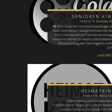
SENIOREN KI
Posted on
19. Dezember 2
Kino Gold Die Seniorenbeauftragte d
Stadt Gelnhausen lädt gemeinsam mit d
Kino Gelnhausen im Pali (Herzbachweg 
einmal im Monat zu einem unterhaltsam
Filmnachmittag ein. Das Angebot richt
sic
mehr INFO.
HEIMATKI
Posted on
16. Februar 2
https://www.youtube.com/watc
v=hNfdru7MvJY Regie und Schnitt: Melan
Gärtner Kamera: Vita Spieß Ton: Mi